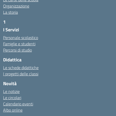
Organizzazione
La storia
1
I Servizi
https://alwacomputer.id/contact/
https://blog.heptanalytics.com/flask-plotly-dashboard/
Personale scolastico
https://cambui.flyworld.com.br/
Famiglie e studenti
http://cl.rmuti.net/
Percorsi di studio
http://qualycompany.com.br/catalogo/
Didattica
https://cbt.mtstisungaiguntung.sch.id/
https://cesarpsicanalista.com/
Le schede didattiche
https://aprici.am/
I progetti delle classi
https://ativamedicina.com.br/contato/
Novità
https://ammax.com.br/contato/
Le notizie
https://jsph.loupiasconference.org/
Le circolari
https://barconsultant.fr/
Calendario eventi
https://honda-permata.id
Albo online
https://consumidor.educandoalcampo.org/