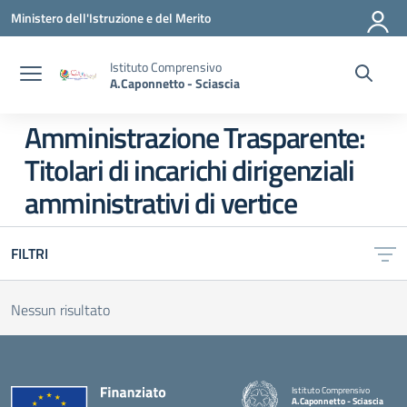
Vai ai contenuti
Vai al menu di navigazione
Vai al footer
Ministero dell'Istruzione e del Merito
Istituto Comprensivo
A.Caponnetto - Sciascia
Amministrazione Trasparente:
Titolari di incarichi dirigenziali
amministrativi di vertice
FILTRI
Nessun risultato
Istituto Comprensivo
A.Caponnetto - Sciascia