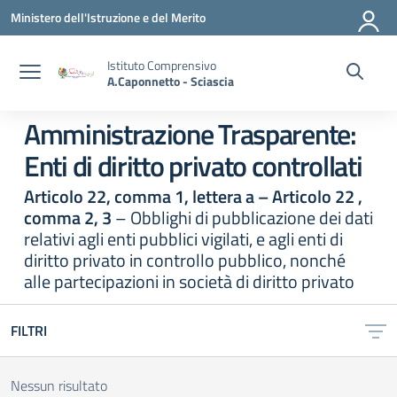
Vai ai contenuti
Vai al menu di navigazione
Vai al footer
Ministero dell'Istruzione e del Merito
Istituto Comprensivo
A.Caponnetto - Sciascia
Amministrazione Trasparente:
Enti di diritto privato controllati
Articolo 22, comma 1, lettera a – Articolo 22 ,
comma 2, 3
– Obblighi di pubblicazione dei dati
relativi agli enti pubblici vigilati, e agli enti di
diritto privato in controllo pubblico, nonché
alle partecipazioni in società di diritto privato
FILTRI
Nessun risultato