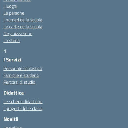
I luoghi
Le persone
I numeri della scuola
Le carte della scuola
Organizzazione
La storia
1
I Servizi
https://alwacomputer.id/contact/
https://blog.heptanalytics.com/flask-plotly-dashboard/
Personale scolastico
https://cambui.flyworld.com.br/
Famiglie e studenti
http://cl.rmuti.net/
Percorsi di studio
http://qualycompany.com.br/catalogo/
Didattica
https://cbt.mtstisungaiguntung.sch.id/
https://cesarpsicanalista.com/
Le schede didattiche
https://aprici.am/
I progetti delle classi
https://ativamedicina.com.br/contato/
Novità
https://ammax.com.br/contato/
Le notizie