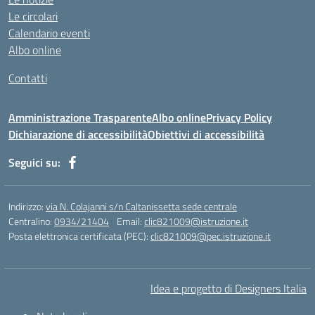
https://jsph.loupiasconference.org/
Le circolari
https://barconsultant.fr/
Calendario eventi
https://honda-permata.id
Albo online
https://consumidor.educandoalcampo.org/
https://www.heptanalytics.com/
Contatti
https://supremesolar.id/about-us/
https://hvbi.co.id/
Amministrazione Trasparente
Albo online
Privacy Policy
https://irgap.unistra.fr/
Dichiarazione di accessibilità
Obiettivi di accessibilità
https://jebma.loupiasconference.org
https://promo.rockbowl.com.br/
Seguici su:
https://coronginformasi.com/
https://bellatorequestrian.co.id/
https://trafficbuilder.biz/
Indirizzo:
via N. Colajanni s/n Caltanissetta sede centrale
https://training.messring.de/
Centralino:
0934/21404
Email:
clic821009@istruzione.it
Posta elettronica certificata (PEC):
https://run.brainybunch.com/
clic821009@pec.istruzione.it
https://berkatkito.coop.id/
https://balidwipa.coop.id/
https://pijatos.com/
Idea e progetto di Designers Italia
https://khangvietland.vn/chung-cu/