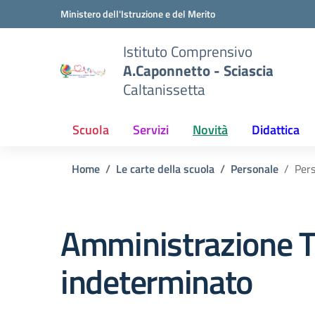
Vai ai contenuti
Vai al menu di navigazione
Vai al footer
Ministero dell'Istruzione e del Merito
Istituto Comprensivo
A.Caponnetto - Sciascia
Caltanissetta
Scuola
Servizi
Novità
Didattica
Home
Le carte della scuola
Personale
Per
Amministrazione T
indeterminato