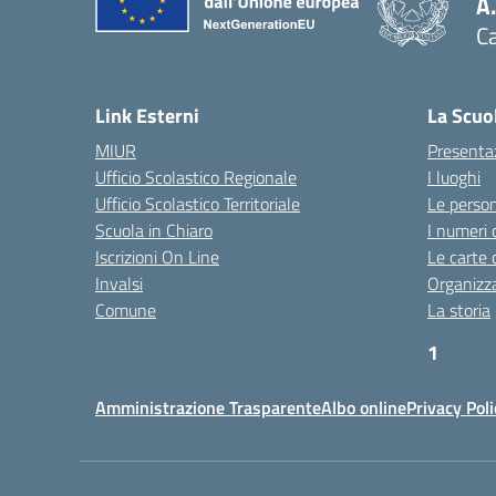
A
Ca
Link Esterni
La Scuo
MIUR
Presenta
Ufficio Scolastico Regionale
I luoghi
Ufficio Scolastico Territoriale
Le perso
Scuola in Chiaro
I numeri 
Iscrizioni On Line
Le carte 
Invalsi
Organizz
Comune
La storia
1
htt
Amministrazione Trasparente
Albo online
Privacy Poli
https:/
plotly
htt