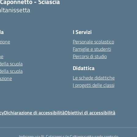
.Caponnetto - Sciascia
ltanissetta
la
I Servizi
zione
Personale scolastico
Famiglie e studenti
ne
Percorsi di studio
della scuola
Didattica
della scuola
Le schede didattiche
azione
I progetti delle classi
ps://alwacomputer.id/contact/
cy
Dichiarazione di accessibilità
Obiettivi di accessibilità
/blog.heptanalytics.com/flask-
-dashboard/
ps://cambui.flyworld.com.br/
Indirizzo:
via N. Colajanni s/n Caltanissetta sede centrale