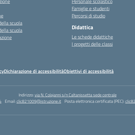
zione
Personale scolastico
Famiglie e studenti
ne
Percorsi di studio
della scuola
Didattica
della scuola
Le schede didattiche
azione
I progetti delle classi
ps://alwacomputer.id/contact/
cy
Dichiarazione di accessibilità
Obiettivi di accessibilità
/blog.heptanalytics.com/flask-
-dashboard/
ps://cambui.flyworld.com.br/
Indirizzo:
via N. Colajanni s/n Caltanissetta sede centrale
4
Email:
clic821009@istruzione.it
Posta elettronica certificata (PEC):
clic8
://cl.rmuti.net/
/qualycompany.com.br/catalogo/
/cbt.mtstisungaiguntung.sch.id/