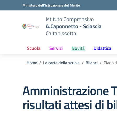
Vai ai contenuti
Vai al menu di navigazione
Vai al footer
Ministero dell'Istruzione e del Merito
Istituto Comprensivo
A.Caponnetto - Sciascia
Caltanissetta
Scuola
Servizi
Novità
Didattica
Home
Le carte della scuola
Bilanci
Piano de
Amministrazione T
risultati attesi di b