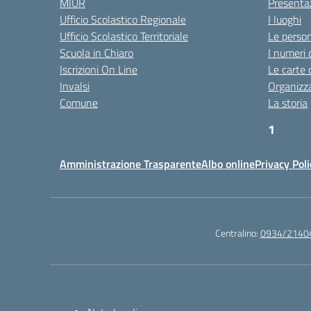
MIUR
Presenta
Ufficio Scolastico Regionale
I luoghi
Ufficio Scolastico Territoriale
Le perso
Scuola in Chiaro
I numeri 
Iscrizioni On Line
Le carte 
Invalsi
Organizz
Comune
La storia
1
htt
Amministrazione Trasparente
Albo online
Privacy Poli
https:/
plotly
htt
Centralino:
0934/2140
http
http:/
https:/