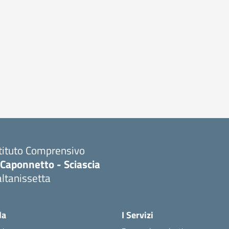
stituto Comprensivo
.Caponnetto - Sciascia
ltanissetta
la
I Servizi