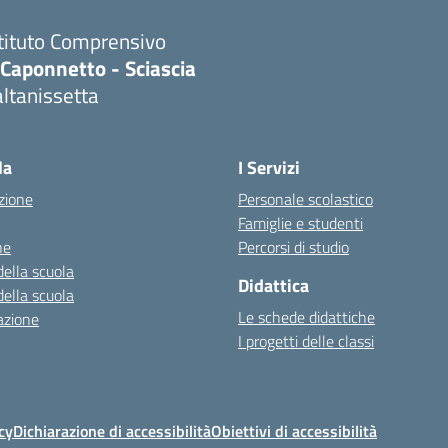
stituto Comprensivo
.Caponnetto - Sciascia
ltanissetta
la
I Servizi
zione
Personale scolastico
Famiglie e studenti
ne
Percorsi di studio
della scuola
Didattica
della scuola
Le schede didattiche
azione
I progetti delle classi
ps://alwacomputer.id/contact/
cy
Dichiarazione di accessibilità
Obiettivi di accessibilità