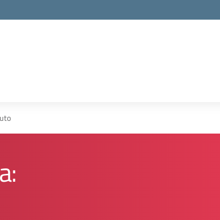
tuto
a: