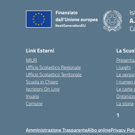
I
A
Ca
Link Esterni
La Scuo
MIUR
Presenta
Ufficio Scolastico Regionale
I luoghi
Ufficio Scolastico Territoriale
Le perso
Scuola in Chiaro
I numeri 
Iscrizioni On Line
Le carte 
Invalsi
Organizz
Comune
La storia
1
htt
Amministrazione Trasparente
Albo online
Privacy Poli