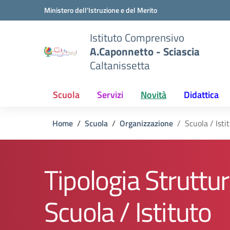
Vai ai contenuti
Vai al menu di navigazione
Vai al footer
Ministero dell'Istruzione e del Merito
Istituto Comprensivo
A.Caponnetto - Sciascia
Caltanissetta
Scuola
Servizi
Novità
Didattica
Home
Scuola
Organizzazione
Scuola / Isti
Tipologia Struttur
Scuola / Istituto