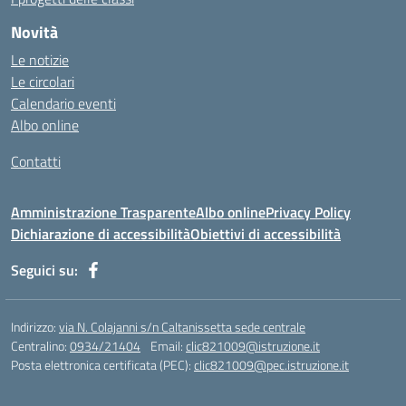
https://ativamedicina.com.br/contato/
Novità
https://ammax.com.br/contato/
Le notizie
https://jsph.loupiasconference.org/
Le circolari
https://barconsultant.fr/
Calendario eventi
https://honda-permata.id
Albo online
https://consumidor.educandoalcampo.org/
https://www.heptanalytics.com/
Contatti
https://supremesolar.id/about-us/
https://hvbi.co.id/
Amministrazione Trasparente
Albo online
Privacy Policy
https://irgap.unistra.fr/
Dichiarazione di accessibilità
Obiettivi di accessibilità
https://jebma.loupiasconference.org
https://promo.rockbowl.com.br/
Seguici su:
https://coronginformasi.com/
https://bellatorequestrian.co.id/
https://trafficbuilder.biz/
Indirizzo:
via N. Colajanni s/n Caltanissetta sede centrale
https://training.messring.de/
Centralino:
0934/21404
Email:
clic821009@istruzione.it
Posta elettronica certificata (PEC):
https://run.brainybunch.com/
clic821009@pec.istruzione.it
https://berkatkito.coop.id/