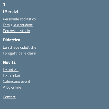
1
I Servizi
https://alwacomputer.id/contact/
https://blog.heptanalytics.com/flask-plotly-dashboard/
Personale scolastico
https://cambui.flyworld.com.br/
Famiglie e studenti
http://cl.rmuti.net/
Percorsi di studio
http://qualycompany.com.br/catalogo/
Didattica
https://cbt.mtstisungaiguntung.sch.id/
https://cesarpsicanalista.com/
Le schede didattiche
https://aprici.am/
I progetti delle classi
https://ativamedicina.com.br/contato/
Novità
https://ammax.com.br/contato/
Le notizie
https://jsph.loupiasconference.org/
Le circolari
https://barconsultant.fr/
Calendario eventi
https://honda-permata.id
Albo online
https://consumidor.educandoalcampo.org/
https://www.heptanalytics.com/
Contatti
https://supremesolar.id/about-us/
https://hvbi.co.id/