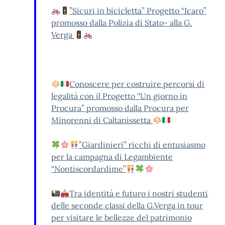
”Sicuri in bicicletta” Progetto “Icaro”
promosso dalla Polizia di Stato- alla G.
Verga
Conoscere per costruire percorsi di
legalità con il Progetto “Un giorno in
Procura” promosso dalla Procura per
Minorenni di Caltanissetta
”Giardinieri” ricchi di entusiasmo
per la campagna di Legambiente
“Nontiscordardime”
Tra identità e futuro i nostri studenti
delle seconde classi della G.Verga in tour
per visitare le bellezze del patrimonio