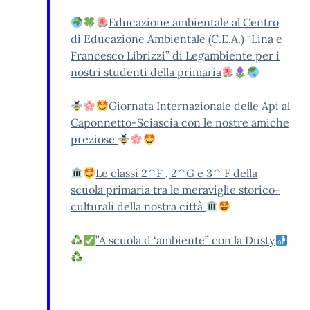
Educazione ambientale al Centro
di Educazione Ambientale (C.E.A.) “Lina e
Francesco Librizzi” di Legambiente per i
nostri studenti della primaria
Giornata Internazionale delle Api al
Caponnetto-Sciascia con le nostre amiche
preziose
Le classi 2^F , 2^G e 3^ F della
scuola primaria tra le meraviglie storico-
culturali della nostra città
”A scuola d ‘ambiente” con la Dusty