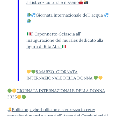
artistico- culturale nisseno
Giornata Internazionale dell’ acqua
Il Caponnetto-Sciascia all’
inaugurazione del murales dedicato alla
figura di Rita Atria
8 MARZO-GIORNATA
INTERNAZIONALE DELLA DONNA
GIORNATA INTERNAZIONALE DELLA DONNA
2025
Bullismo, cyberbullismo e sicurezza in rete:
approfondimenti a cura dell’ Arma dei Carabinieri di