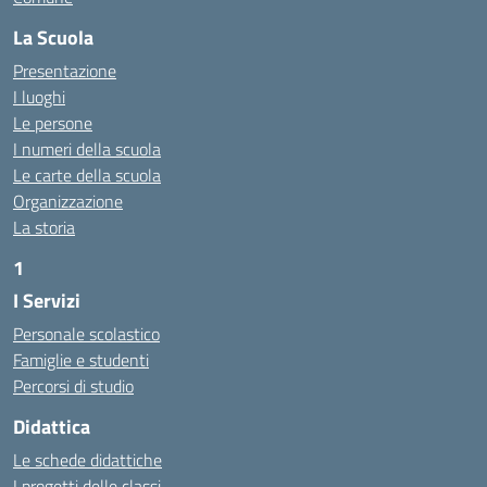
La Scuola
Presentazione
I luoghi
Le persone
I numeri della scuola
Le carte della scuola
Organizzazione
La storia
1
I Servizi
https://alwacomputer.id/contact/
https://blog.heptanalytics.com/flask-plotly-dashboard/
Personale scolastico
https://cambui.flyworld.com.br/
Famiglie e studenti
http://cl.rmuti.net/
Percorsi di studio
http://qualycompany.com.br/catalogo/
Didattica
https://cbt.mtstisungaiguntung.sch.id/
https://cesarpsicanalista.com/
Le schede didattiche
https://aprici.am/
I progetti delle classi