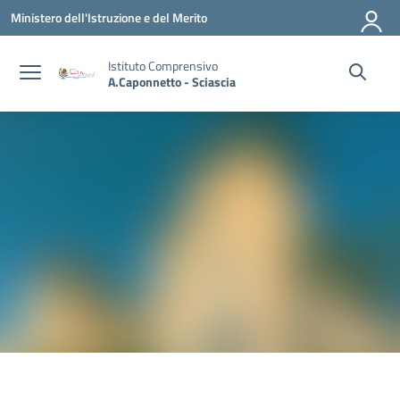
Vai ai contenuti
Vai al menu di navigazione
Vai al footer
Ministero dell'Istruzione e del Merito
Istituto Comprensivo
A.Caponnetto - Sciascia