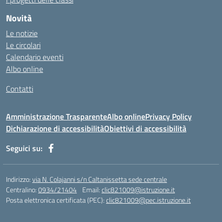
https://ativamedicina.com.br/contato/
Novità
https://ammax.com.br/contato/
Le notizie
https://jsph.loupiasconference.org/
Le circolari
https://barconsultant.fr/
Calendario eventi
https://honda-permata.id
Albo online
https://consumidor.educandoalcampo.org/
https://www.heptanalytics.com/
Contatti
https://supremesolar.id/about-us/
https://hvbi.co.id/
Amministrazione Trasparente
Albo online
Privacy Policy
https://irgap.unistra.fr/
Dichiarazione di accessibilità
Obiettivi di accessibilità
https://jebma.loupiasconference.org
https://promo.rockbowl.com.br/
Seguici su:
https://coronginformasi.com/
https://bellatorequestrian.co.id/
https://trafficbuilder.biz/
Indirizzo:
via N. Colajanni s/n Caltanissetta sede centrale
https://training.messring.de/
Centralino:
0934/21404
Email:
clic821009@istruzione.it
Posta elettronica certificata (PEC):
https://run.brainybunch.com/
clic821009@pec.istruzione.it
https://berkatkito.coop.id/