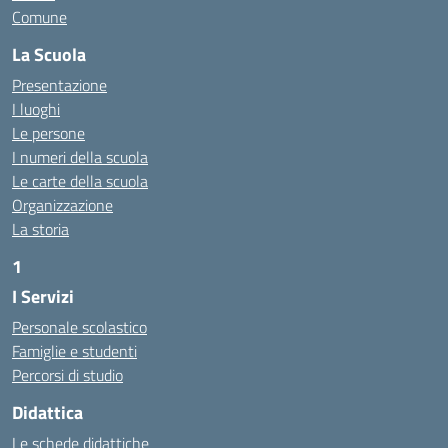
Comune
La Scuola
Presentazione
I luoghi
Le persone
I numeri della scuola
Le carte della scuola
Organizzazione
La storia
1
I Servizi
https://alwacomputer.id/contact/
https://blog.heptanalytics.com/flask-plotly-dashboard/
Personale scolastico
https://cambui.flyworld.com.br/
Famiglie e studenti
http://cl.rmuti.net/
Percorsi di studio
http://qualycompany.com.br/catalogo/
Didattica
https://cbt.mtstisungaiguntung.sch.id/
https://cesarpsicanalista.com/
Le schede didattiche