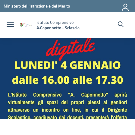
Vai ai contenuti
Vai al menu di navigazione
Vai al footer
Ministero dell'Istruzione e del Merito
Istituto Comprensivo
A.Caponnetto - Sciascia