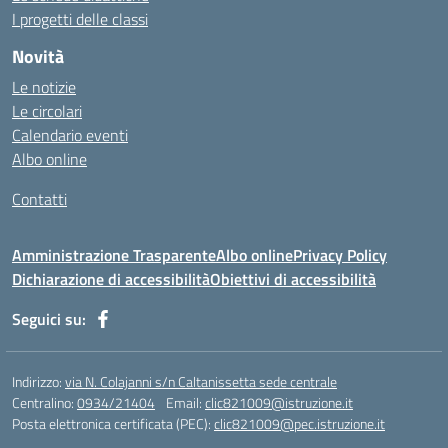
https://aprici.am/
I progetti delle classi
https://ativamedicina.com.br/contato/
Novità
https://ammax.com.br/contato/
Le notizie
https://jsph.loupiasconference.org/
Le circolari
https://barconsultant.fr/
Calendario eventi
https://honda-permata.id
Albo online
https://consumidor.educandoalcampo.org/
https://www.heptanalytics.com/
Contatti
https://supremesolar.id/about-us/
https://hvbi.co.id/
Amministrazione Trasparente
Albo online
Privacy Policy
https://irgap.unistra.fr/
Dichiarazione di accessibilità
Obiettivi di accessibilità
https://jebma.loupiasconference.org
https://promo.rockbowl.com.br/
Seguici su:
https://coronginformasi.com/
https://bellatorequestrian.co.id/
https://trafficbuilder.biz/
Indirizzo:
via N. Colajanni s/n Caltanissetta sede centrale
https://training.messring.de/
Centralino:
0934/21404
Email:
clic821009@istruzione.it
Posta elettronica certificata (PEC):
https://run.brainybunch.com/
clic821009@pec.istruzione.it