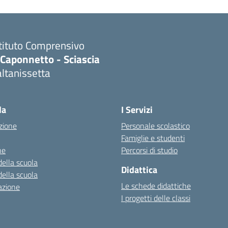
stituto Comprensivo
.Caponnetto - Sciascia
ltanissetta
la
I Servizi
zione
Personale scolastico
Famiglie e studenti
ne
Percorsi di studio
della scuola
Didattica
della scuola
Le schede didattiche
azione
I progetti delle classi