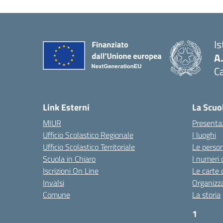
I
A
Ca
Link Esterni
La Scuo
MIUR
Presenta
Ufficio Scolastico Regionale
I luoghi
Ufficio Scolastico Territoriale
Le perso
Scuola in Chiaro
I numeri 
Iscrizioni On Line
Le carte 
Invalsi
Organizz
Comune
La storia
1