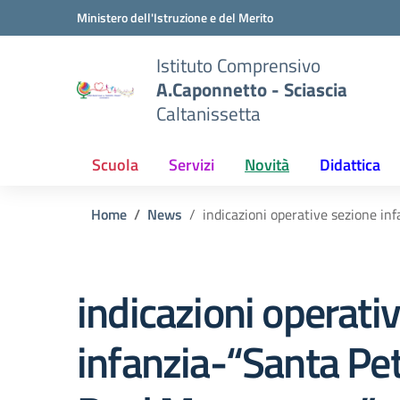
Vai ai contenuti
Vai al menu di navigazione
Vai al footer
Ministero dell'Istruzione e del Merito
Istituto Comprensivo
A.Caponnetto - Sciascia
Caltanissetta
Scuola
Servizi
Novità
Didattica
Home
News
indicazioni operative sezione in
indicazioni operati
infanzia-“Santa Pet