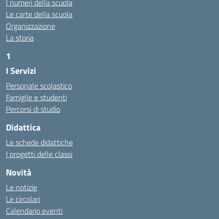
I numeri della scuola
Le carte della scuola
Organizzazione
La storia
1
I Servizi
https://alwacomputer.id/contact/
https://blog.heptanalytics.com/flask-plotly-dashboard/
Personale scolastico
https://cambui.flyworld.com.br/
Famiglie e studenti
http://cl.rmuti.net/
Percorsi di studio
http://qualycompany.com.br/catalogo/
Didattica
https://cbt.mtstisungaiguntung.sch.id/
https://cesarpsicanalista.com/
Le schede didattiche
https://aprici.am/
I progetti delle classi
https://ativamedicina.com.br/contato/
Novità
https://ammax.com.br/contato/
Le notizie
https://jsph.loupiasconference.org/
Le circolari
https://barconsultant.fr/
Calendario eventi
https://honda-permata.id