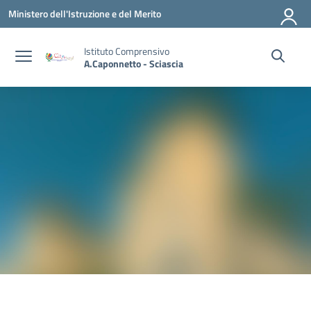
Vai ai contenuti
Vai al menu di navigazione
Vai al footer
Ministero dell'Istruzione e del Merito
Istituto Comprensivo
A.Caponnetto - Sciascia