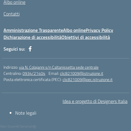
Albo online
https://consumidor.educandoalcampo.org/
https://www.heptanalytics.com/
Contatti
https://supremesolar.id/about-us/
https://hvbi.co.id/
Amministrazione Trasparente
Albo online
Privacy Policy
https://irgap.unistra.fr/
Dichiarazione di accessibilità
Obiettivi di accessibilità
https://jebma.loupiasconference.org
https://promo.rockbowl.com.br/
Seguici su:
https://coronginformasi.com/
https://bellatorequestrian.co.id/
https://trafficbuilder.biz/
Indirizzo:
via N. Colajanni s/n Caltanissetta sede centrale
https://training.messring.de/
Centralino:
0934/21404
Email:
clic821009@istruzione.it
Posta elettronica certificata (PEC):
https://run.brainybunch.com/
clic821009@pec.istruzione.it
https://berkatkito.coop.id/
https://balidwipa.coop.id/
https://pijatos.com/
Idea e progetto di Designers Italia
https://khangvietland.vn/chung-cu/
Note legali
https://infomacrio.com.br/
https://www.stepwebtech.com/
Siber Güvenlik Danışmanlığı
https://www.citybeautycare.com.au/shop/