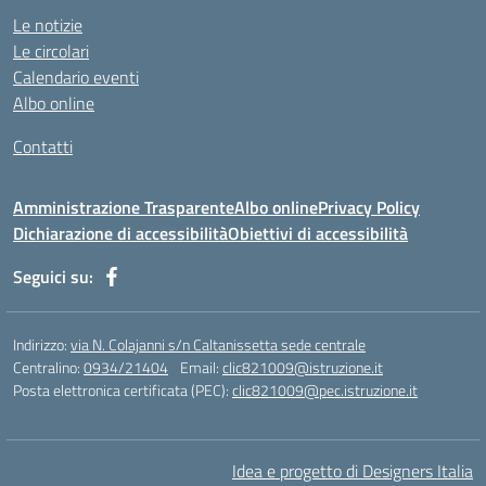
https://ammax.com.br/contato/
Le notizie
https://jsph.loupiasconference.org/
Le circolari
https://barconsultant.fr/
Calendario eventi
https://honda-permata.id
Albo online
https://consumidor.educandoalcampo.org/
https://www.heptanalytics.com/
Contatti
https://supremesolar.id/about-us/
https://hvbi.co.id/
Amministrazione Trasparente
Albo online
Privacy Policy
https://irgap.unistra.fr/
Dichiarazione di accessibilità
Obiettivi di accessibilità
https://jebma.loupiasconference.org
https://promo.rockbowl.com.br/
Seguici su:
https://coronginformasi.com/
https://bellatorequestrian.co.id/
https://trafficbuilder.biz/
Indirizzo:
via N. Colajanni s/n Caltanissetta sede centrale
https://training.messring.de/
Centralino:
0934/21404
Email:
clic821009@istruzione.it
Posta elettronica certificata (PEC):
https://run.brainybunch.com/
clic821009@pec.istruzione.it
https://berkatkito.coop.id/
https://balidwipa.coop.id/
https://pijatos.com/
Idea e progetto di Designers Italia