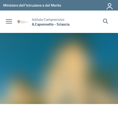
Vai ai contenuti
Vai al menu di navigazione
Vai al footer
Ministero dell'Istruzione e del Merito
Istituto Comprensivo
A.Caponnetto - Sciascia