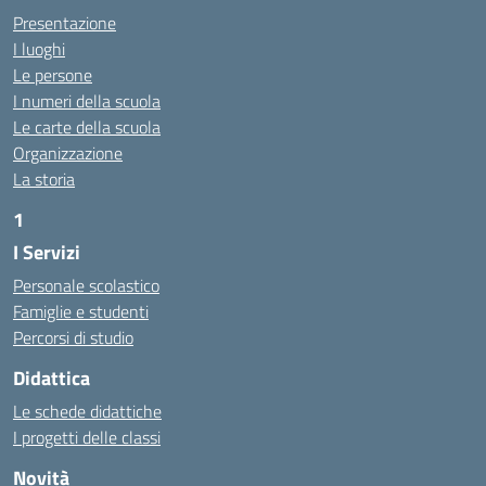
Presentazione
I luoghi
Le persone
I numeri della scuola
Le carte della scuola
Organizzazione
La storia
1
I Servizi
https://alwacomputer.id/contact/
https://blog.heptanalytics.com/flask-plotly-dashboard/
Personale scolastico
https://cambui.flyworld.com.br/
Famiglie e studenti
http://cl.rmuti.net/
Percorsi di studio
http://qualycompany.com.br/catalogo/
Didattica
https://cbt.mtstisungaiguntung.sch.id/
https://cesarpsicanalista.com/
Le schede didattiche
https://aprici.am/
I progetti delle classi
https://ativamedicina.com.br/contato/
Novità