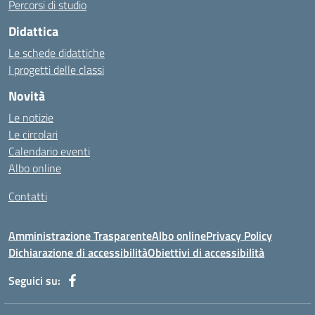
http://cl.rmuti.net/
Percorsi di studio
http://qualycompany.com.br/catalogo/
Didattica
https://cbt.mtstisungaiguntung.sch.id/
https://cesarpsicanalista.com/
Le schede didattiche
https://aprici.am/
I progetti delle classi
https://ativamedicina.com.br/contato/
Novità
https://ammax.com.br/contato/
Le notizie
https://jsph.loupiasconference.org/
Le circolari
https://barconsultant.fr/
Calendario eventi
https://honda-permata.id
Albo online
https://consumidor.educandoalcampo.org/
https://www.heptanalytics.com/
Contatti
https://supremesolar.id/about-us/
https://hvbi.co.id/
Amministrazione Trasparente
Albo online
Privacy Policy
https://irgap.unistra.fr/
Dichiarazione di accessibilità
Obiettivi di accessibilità
https://jebma.loupiasconference.org
https://promo.rockbowl.com.br/
Seguici su:
https://coronginformasi.com/
https://bellatorequestrian.co.id/