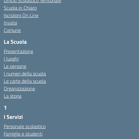
Ufficio Scolastico Territoriale
Scuola in Chiaro
Iscrizioni On Line
Invalsi
Comune
La Scuola
Presentazione
I luoghi
Le persone
I numeri della scuola
Le carte della scuola
Organizzazione
La storia
1
I Servizi
https://alwacomputer.id/contact/
https://blog.heptanalytics.com/flask-plotly-dashboard/
Personale scolastico
https://cambui.flyworld.com.br/
Famiglie e studenti