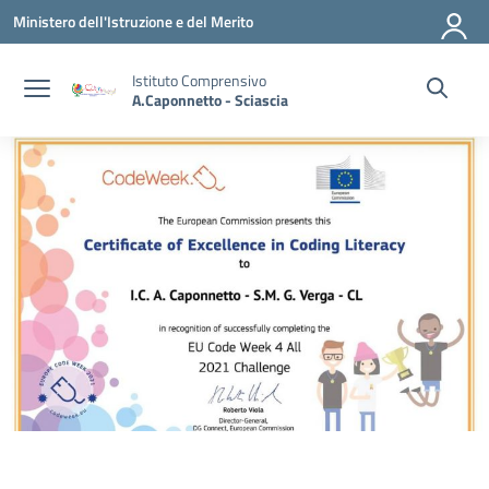
Vai ai contenuti
Vai al menu di navigazione
Vai al footer
Ministero dell'Istruzione e del Merito
Istituto Comprensivo
A.Caponnetto - Sciascia