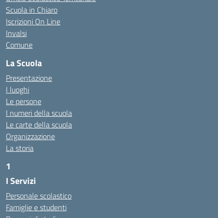
Scuola in Chiaro
Iscrizioni On Line
Invalsi
Comune
La Scuola
Presentazione
I luoghi
Le persone
I numeri della scuola
Le carte della scuola
Organizzazione
La storia
1
I Servizi
https://alwacomputer.id/contact/
https://blog.heptanalytics.com/flask-plotly-dashboard/
Personale scolastico
https://cambui.flyworld.com.br/
Famiglie e studenti
http://cl.rmuti.net/