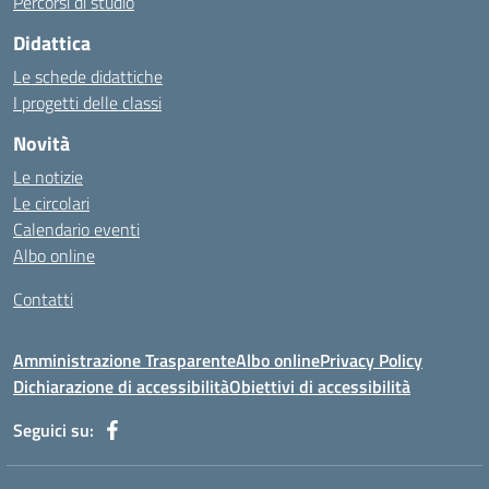
Percorsi di studio
http://qualycompany.com.br/catalogo/
Didattica
https://cbt.mtstisungaiguntung.sch.id/
https://cesarpsicanalista.com/
Le schede didattiche
https://aprici.am/
I progetti delle classi
https://ativamedicina.com.br/contato/
Novità
https://ammax.com.br/contato/
Le notizie
https://jsph.loupiasconference.org/
Le circolari
https://barconsultant.fr/
Calendario eventi
https://honda-permata.id
Albo online
https://consumidor.educandoalcampo.org/
https://www.heptanalytics.com/
Contatti
https://supremesolar.id/about-us/
https://hvbi.co.id/
Amministrazione Trasparente
Albo online
Privacy Policy
https://irgap.unistra.fr/
Dichiarazione di accessibilità
Obiettivi di accessibilità
https://jebma.loupiasconference.org
https://promo.rockbowl.com.br/
Seguici su:
https://coronginformasi.com/
https://bellatorequestrian.co.id/