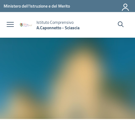
Vai ai contenuti
Vai al menu di navigazione
Vai al footer
Ministero dell'Istruzione e del Merito
Istituto Comprensivo
A.Caponnetto - Sciascia