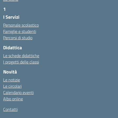
1
I Servizi
https://alwacomputer.id/contact/
https://blog.heptanalytics.com/flask-plotly-dashboard/
Personale scolastico
https://cambui.flyworld.com.br/
Famiglie e studenti
http://cl.rmuti.net/
Percorsi di studio
http://qualycompany.com.br/catalogo/
Didattica
https://cbt.mtstisungaiguntung.sch.id/
https://cesarpsicanalista.com/
Le schede didattiche
https://aprici.am/
I progetti delle classi
https://ativamedicina.com.br/contato/
Novità
https://ammax.com.br/contato/
Le notizie
https://jsph.loupiasconference.org/
Le circolari
https://barconsultant.fr/
Calendario eventi
https://honda-permata.id
Albo online
https://consumidor.educandoalcampo.org/
https://www.heptanalytics.com/
Contatti
https://supremesolar.id/about-us/