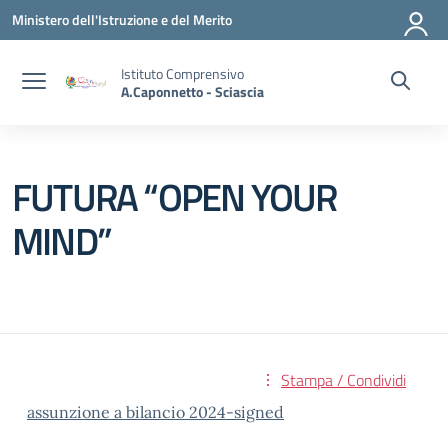
Vai ai contenuti
Vai al menu di navigazione
Vai al footer
Ministero dell'Istruzione e del Merito
Istituto Comprensivo
A.Caponnetto - Sciascia
FUTURA “OPEN YOUR
MIND”
Stampa / Condividi
assunzione a bilancio 2024-signed