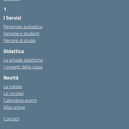
1
I Servizi
https://alwacomputer.id/contact/
https://blog.heptanalytics.com/flask-plotly-dashboard/
Personale scolastico
https://cambui.flyworld.com.br/
Famiglie e studenti
http://cl.rmuti.net/
Percorsi di studio
http://qualycompany.com.br/catalogo/
Didattica
https://cbt.mtstisungaiguntung.sch.id/
https://cesarpsicanalista.com/
Le schede didattiche
https://aprici.am/
I progetti delle classi
https://ativamedicina.com.br/contato/
Novità
https://ammax.com.br/contato/
Le notizie
https://jsph.loupiasconference.org/
Le circolari
https://barconsultant.fr/
Calendario eventi
https://honda-permata.id
Albo online
https://consumidor.educandoalcampo.org/
https://www.heptanalytics.com/
Contatti
https://supremesolar.id/about-us/
https://hvbi.co.id/