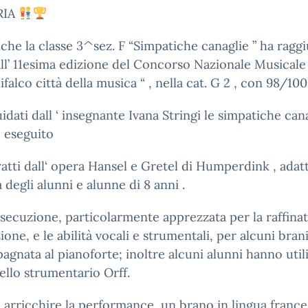
RIA
che la classe 3^sez. F “Simpatiche canaglie ” ha raggi
ll’ 11esima edizione del Concorso Nazionale Musicale
ifalco città della musica “ , nella cat. G 2 , con 98/100
idati dall ‘ insegnante Ivana Stringi le simpatiche can
 eseguito
ratti dall‘ opera Hansel e Gretel di Humperdink , adatt
à degli alunni e alunne di 8 anni .
esecuzione, particolarmente apprezzata per la raffinate
ione, e le abilità vocali e strumentali, per alcuni brani
gnata al pianoforte; inoltre alcuni alunni hanno util
ello strumentario Orff.
 arricchire la performance, un brano in lingua france