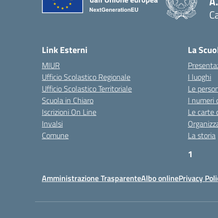
A
Ca
Link Esterni
La Scuo
MIUR
Presenta
Ufficio Scolastico Regionale
I luoghi
Ufficio Scolastico Territoriale
Le perso
Scuola in Chiaro
I numeri 
Iscrizioni On Line
Le carte 
Invalsi
Organizz
Comune
La storia
1
htt
Amministrazione Trasparente
Albo online
Privacy Poli
https:/
plotly
htt