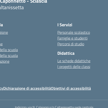
.Caponnetto - Sciascia
ltanissetta
la
I Servizi
zione
Personale scolastico
Famiglie e studenti
ne
Percorsi di studio
della scuola
Didattica
della scuola
Le schede didattiche
azione
I progetti delle classi
ps://alwacomputer.id/contact/
cy
Dichiarazione di accessibilità
Obiettivi di accessibilità
/blog.heptanalytics.com/flask-
-dashboard/
ps://cambui.flyworld.com.br/
Indirizzo:
via N. Colajanni s/n Caltanissetta sede centrale