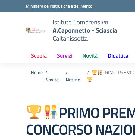
Vai ai contenuti
Vai al menu di navigazione
Vai al footer
Ministero dell'Istruzione e del Merito
Istituto Comprensivo
A.Caponnetto - Sciascia
Caltanissetta
Scuola
Servizi
Novità
Didattica
Home
PRIMO PREMIO
Novità
Notizie
PRIMO PREM
CONCORSO NAZIO