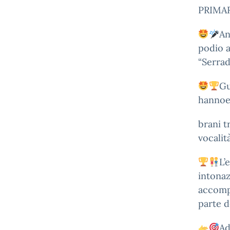
PRIMA
An
podio a
“Serrad
Gu
hannoe
brani t
vocalit
L’
intonaz
accompa
parte d
Ad