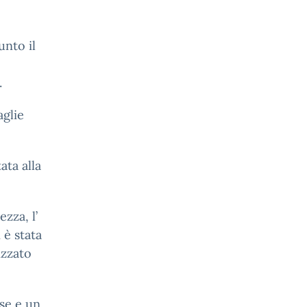
unto il
.
aglie
ata alla
zza, l’
 è stata
izzato
se e un