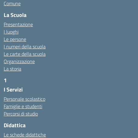
Comune
La Scuola
Presentazione
I luoghi
Le persone
I numeri della scuola
Le carte della scuola
Organizzazione
La storia
1
I Servizi
https://alwacomputer.id/contact/
https://blog.heptanalytics.com/flask-plotly-dashboard/
Personale scolastico
https://cambui.flyworld.com.br/
Famiglie e studenti
http://cl.rmuti.net/
Percorsi di studio
http://qualycompany.com.br/catalogo/
Didattica
https://cbt.mtstisungaiguntung.sch.id/
https://cesarpsicanalista.com/
Le schede didattiche