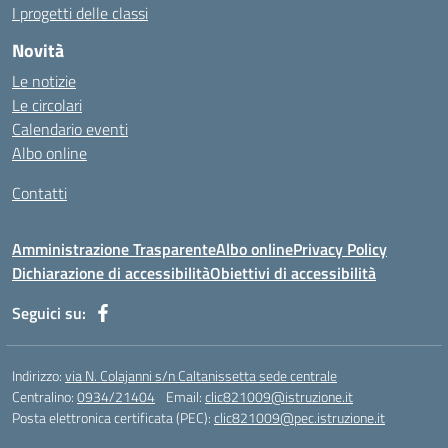
https://aprici.am/
I progetti delle classi
https://ativamedicina.com.br/contato/
Novità
https://ammax.com.br/contato/
Le notizie
https://jsph.loupiasconference.org/
Le circolari
https://barconsultant.fr/
Calendario eventi
https://honda-permata.id
Albo online
https://consumidor.educandoalcampo.org/
https://www.heptanalytics.com/
Contatti
https://supremesolar.id/about-us/
https://hvbi.co.id/
Amministrazione Trasparente
Albo online
Privacy Policy
https://irgap.unistra.fr/
Dichiarazione di accessibilità
Obiettivi di accessibilità
https://jebma.loupiasconference.org
https://promo.rockbowl.com.br/
Seguici su:
https://coronginformasi.com/
https://bellatorequestrian.co.id/
https://trafficbuilder.biz/
Indirizzo:
via N. Colajanni s/n Caltanissetta sede centrale
https://training.messring.de/
Centralino:
0934/21404
Email:
clic821009@istruzione.it
Posta elettronica certificata (PEC):
https://run.brainybunch.com/
clic821009@pec.istruzione.it
https://berkatkito.coop.id/