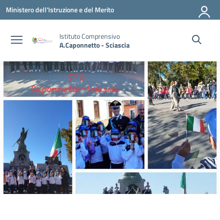
Vai ai contenuti
Vai al menu di navigazione
Vai al footer
Ministero dell'Istruzione e del Merito
Istituto Comprensivo
A.Caponnetto - Sciascia