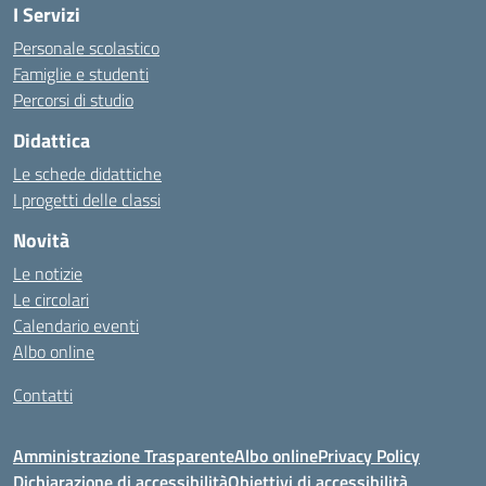
I Servizi
https://alwacomputer.id/contact/
https://blog.heptanalytics.com/flask-plotly-dashboard/
Personale scolastico
https://cambui.flyworld.com.br/
Famiglie e studenti
http://cl.rmuti.net/
Percorsi di studio
http://qualycompany.com.br/catalogo/
Didattica
https://cbt.mtstisungaiguntung.sch.id/
https://cesarpsicanalista.com/
Le schede didattiche
https://aprici.am/
I progetti delle classi
https://ativamedicina.com.br/contato/
Novità
https://ammax.com.br/contato/
Le notizie
https://jsph.loupiasconference.org/
Le circolari
https://barconsultant.fr/
Calendario eventi
https://honda-permata.id
Albo online
https://consumidor.educandoalcampo.org/
https://www.heptanalytics.com/
Contatti
https://supremesolar.id/about-us/
https://hvbi.co.id/
Amministrazione Trasparente
Albo online
Privacy Policy
https://irgap.unistra.fr/
Dichiarazione di accessibilità
Obiettivi di accessibilità
https://jebma.loupiasconference.org