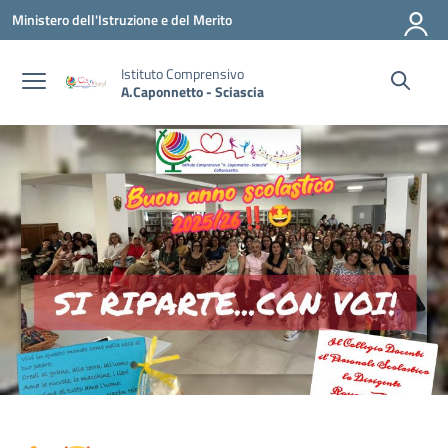
Vai ai contenuti
Vai al menu di navigazione
Vai al footer
Ministero dell'Istruzione e del Merito
Istituto Comprensivo
A.Caponnetto - Sciascia