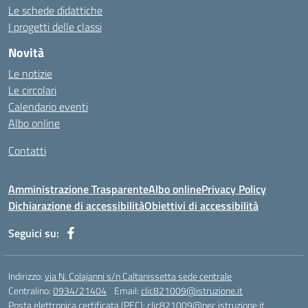
https://cesarpsicanalista.com/
Le schede didattiche
https://aprici.am/
I progetti delle classi
https://ativamedicina.com.br/contato/
Novità
https://ammax.com.br/contato/
Le notizie
https://jsph.loupiasconference.org/
Le circolari
https://barconsultant.fr/
Calendario eventi
https://honda-permata.id
Albo online
https://consumidor.educandoalcampo.org/
https://www.heptanalytics.com/
Contatti
https://supremesolar.id/about-us/
https://hvbi.co.id/
Amministrazione Trasparente
Albo online
Privacy Policy
https://irgap.unistra.fr/
Dichiarazione di accessibilità
Obiettivi di accessibilità
https://jebma.loupiasconference.org
https://promo.rockbowl.com.br/
Seguici su:
https://coronginformasi.com/
https://bellatorequestrian.co.id/
https://trafficbuilder.biz/
Indirizzo:
via N. Colajanni s/n Caltanissetta sede centrale
https://training.messring.de/
Centralino:
0934/21404
Email:
clic821009@istruzione.it
Posta elettronica certificata (PEC):
https://run.brainybunch.com/
clic821009@pec.istruzione.it