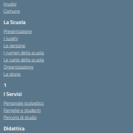
Invalsi
Comune
La Scuola
Presentazione
I luoghi
Le persone
I numeri della scuola
Le carte della scuola
Organizzazione
La storia
1
I Servizi
https://alwacomputer.id/contact/
https://blog.heptanalytics.com/flask-plotly-dashboard/
Personale scolastico
https://cambui.flyworld.com.br/
Famiglie e studenti
http://cl.rmuti.net/
Percorsi di studio
http://qualycompany.com.br/catalogo/
Didattica
https://cbt.mtstisungaiguntung.sch.id/