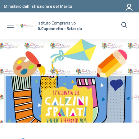
Vai ai contenuti
Vai al menu di navigazione
Vai al footer
Ministero dell'Istruzione e del Merito
Istituto Comprensivo
A.Caponnetto - Sciascia