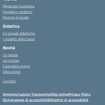
https://blog.heptanalytics.com/flask-plotly-dashboard/
Personale scolastico
https://cambui.flyworld.com.br/
Famiglie e studenti
http://cl.rmuti.net/
Percorsi di studio
http://qualycompany.com.br/catalogo/
Didattica
https://cbt.mtstisungaiguntung.sch.id/
https://cesarpsicanalista.com/
Le schede didattiche
https://aprici.am/
I progetti delle classi
https://ativamedicina.com.br/contato/
Novità
https://ammax.com.br/contato/
Le notizie
https://jsph.loupiasconference.org/
Le circolari
https://barconsultant.fr/
Calendario eventi
https://honda-permata.id
Albo online
https://consumidor.educandoalcampo.org/
https://www.heptanalytics.com/
Contatti
https://supremesolar.id/about-us/
https://hvbi.co.id/
Amministrazione Trasparente
Albo online
Privacy Policy
https://irgap.unistra.fr/
Dichiarazione di accessibilità
Obiettivi di accessibilità
https://jebma.loupiasconference.org