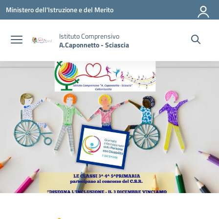
Vai ai contenuti
Vai al menu di navigazione
Vai al footer
Ministero dell'Istruzione e del Merito
Istituto Comprensivo
A.Caponnetto - Sciascia