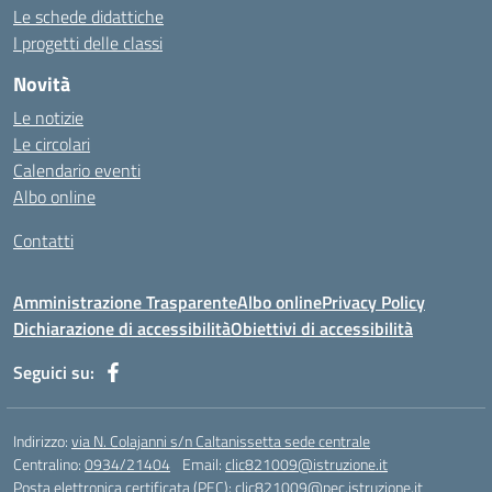
https://cesarpsicanalista.com/
Le schede didattiche
https://aprici.am/
I progetti delle classi
https://ativamedicina.com.br/contato/
Novità
https://ammax.com.br/contato/
Le notizie
https://jsph.loupiasconference.org/
Le circolari
https://barconsultant.fr/
Calendario eventi
https://honda-permata.id
Albo online
https://consumidor.educandoalcampo.org/
https://www.heptanalytics.com/
Contatti
https://supremesolar.id/about-us/
https://hvbi.co.id/
Amministrazione Trasparente
Albo online
Privacy Policy
https://irgap.unistra.fr/
Dichiarazione di accessibilità
Obiettivi di accessibilità
https://jebma.loupiasconference.org
https://promo.rockbowl.com.br/
Seguici su:
https://coronginformasi.com/
https://bellatorequestrian.co.id/
https://trafficbuilder.biz/
Indirizzo:
via N. Colajanni s/n Caltanissetta sede centrale
https://training.messring.de/
Centralino:
0934/21404
Email:
clic821009@istruzione.it
Posta elettronica certificata (PEC):
https://run.brainybunch.com/
clic821009@pec.istruzione.it