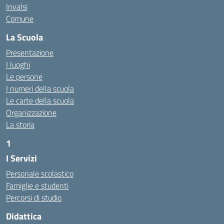
Invalsi
Comune
La Scuola
Presentazione
I luoghi
Le persone
I numeri della scuola
Le carte della scuola
Organizzazione
La storia
1
I Servizi
https://alwacomputer.id/contact/
https://blog.heptanalytics.com/flask-plotly-dashboard/
Personale scolastico
https://cambui.flyworld.com.br/
Famiglie e studenti
http://cl.rmuti.net/
Percorsi di studio
http://qualycompany.com.br/catalogo/
Didattica
https://cbt.mtstisungaiguntung.sch.id/