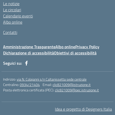
Le notizie
https://jsph.loupiasconference.org/
Le circolari
https://barconsultant.fr/
Calendario eventi
https://honda-permata.id
Albo online
https://consumidor.educandoalcampo.org/
https://www.heptanalytics.com/
Contatti
https://supremesolar.id/about-us/
https://hvbi.co.id/
Amministrazione Trasparente
Albo online
Privacy Policy
https://irgap.unistra.fr/
Dichiarazione di accessibilità
Obiettivi di accessibilità
https://jebma.loupiasconference.org
https://promo.rockbowl.com.br/
Seguici su:
https://coronginformasi.com/
https://bellatorequestrian.co.id/
https://trafficbuilder.biz/
Indirizzo:
via N. Colajanni s/n Caltanissetta sede centrale
https://training.messring.de/
Centralino:
0934/21404
Email:
clic821009@istruzione.it
Posta elettronica certificata (PEC):
https://run.brainybunch.com/
clic821009@pec.istruzione.it
https://berkatkito.coop.id/
https://balidwipa.coop.id/
https://pijatos.com/
Idea e progetto di Designers Italia