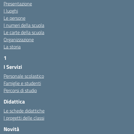
Presentazione
I luoghi
Le persone
I numeri della scuola
Le carte della scuola
Organizzazione
La storia
1
I Servizi
https://alwacomputer.id/contact/
https://blog.heptanalytics.com/flask-plotly-dashboard/
Personale scolastico
https://cambui.flyworld.com.br/
Famiglie e studenti
http://cl.rmuti.net/
Percorsi di studio
http://qualycompany.com.br/catalogo/
Didattica
https://cbt.mtstisungaiguntung.sch.id/
https://cesarpsicanalista.com/
Le schede didattiche
https://aprici.am/
I progetti delle classi
https://ativamedicina.com.br/contato/
Novità
https://ammax.com.br/contato/