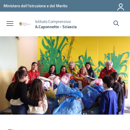
Vai ai contenuti
Vai al menu di navigazione
Vai al footer
Ministero dell'Istruzione e del Merito
Istituto Comprensivo
A.Caponnetto - Sciascia