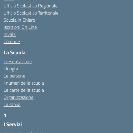
Ufficio Scolastico Regionale
Ufficio Scolastico Territoriale
Scuola in Chiaro
Iscrizioni On Line
Invalsi
Comune
La Scuola
Presentazione
I luoghi
Le persone
I numeri della scuola
Le carte della scuola
Organizzazione
La storia
1
I Servizi
https://alwacomputer.id/contact/
https://blog.heptanalytics.com/flask-plotly-dashboard/