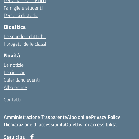
Personale scolastico
https://cambui.flyworld.com.br/
Famiglie e studenti
http://cl.rmuti.net/
Percorsi di studio
http://qualycompany.com.br/catalogo/
Didattica
https://cbt.mtstisungaiguntung.sch.id/
https://cesarpsicanalista.com/
Le schede didattiche
https://aprici.am/
I progetti delle classi
https://ativamedicina.com.br/contato/
Novità
https://ammax.com.br/contato/
Le notizie
https://jsph.loupiasconference.org/
Le circolari
https://barconsultant.fr/
Calendario eventi
https://honda-permata.id
Albo online
https://consumidor.educandoalcampo.org/
https://www.heptanalytics.com/
Contatti
https://supremesolar.id/about-us/
https://hvbi.co.id/
Amministrazione Trasparente
Albo online
Privacy Policy
https://irgap.unistra.fr/
Dichiarazione di accessibilità
Obiettivi di accessibilità
https://jebma.loupiasconference.org
https://promo.rockbowl.com.br/
Seguici su: